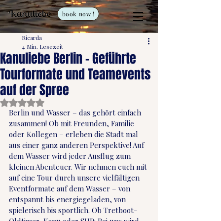
book now !
Ricarda
4 Min. Lesezeit
Kanuliebe Berlin – Geführte
Tourformate und Teamevents
auf der Spree
Mit NaN von 5 Sternen bewertet.
Berlin und Wasser – das gehört einfach 
zusammen! Ob mit Freunden, Familie 
oder Kollegen – erleben die Stadt mal 
aus einer ganz anderen Perspektive! Auf 
dem Wasser wird jeder Ausflug zum 
kleinen Abenteuer. Wir nehmen euch mit 
auf eine Tour durch unsere vielfältigen 
Eventformate auf dem Wasser – von 
entspannt bis energiegeladen, von 
spielerisch bis sportlich. Ob Tretboot-