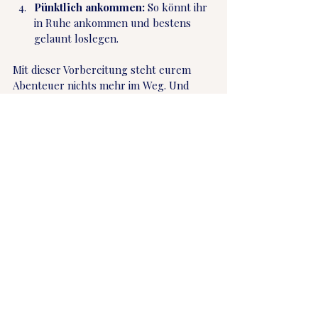
Pünktlich ankommen:
 So könnt ihr 
in Ruhe ankommen und bestens 
gelaunt loslegen.
Mit dieser Vorbereitung steht eurem 
Abenteuer nichts mehr im Weg. Und 
glaubt mir, einmal auf dem Wasser, ist 
der Alltagsstress ganz schnell 
vergessen.
Warum Kanuliebe
Weil hier nicht einfach Boote 
bereitstehen, sondern Erlebnisse 
entstehen, die bleiben.
Weil bei uns alles ineinandergreift: ein 
außergewöhnlicher Ort mitten im 
Grünen, ein klar durchdachtes Konzept 
und ein Team, das mit Erfahrung und 
Feingefühl begleitet – auf dem Wasser 