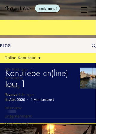
book now !
BLOG
Online-Kanutour
Alle Beiträge
Kanuliebe on(line)
Kanuliebe
tour 1
Frühling
Rummelsburger
Ricarda
Bucht
3. Apr. 2020
1 Min. Lesezeit
Interview
Unternehmerin
Winterarbeiten
goldener Herbst