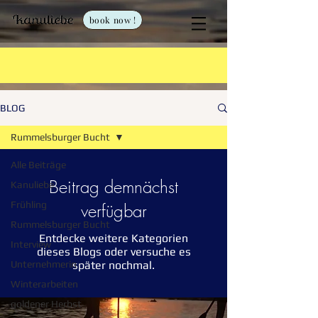
book now !
BLOG
Rummelsburger Bucht
Alle Beiträge
Beitrag demnächst
Kanuliebe
Frühling
verfügbar
Rummelsburger Bucht
Entdecke weitere Kategorien
Interview
dieses Blogs oder versuche es
Unternehmerin
später nochmal.
Winterarbeiten
goldener Herbst