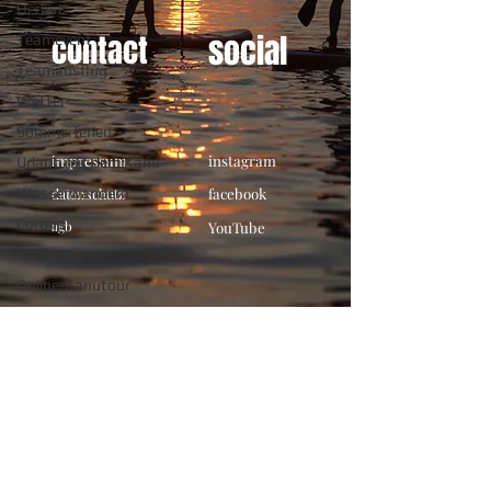
Herbst
social
contact
Teamevent
Teamausflug
Wetter
Sommerferien
impressum
instagram
Urlaub mit dem Kanu
Wasserwandern
datenschutz
facebook
Corona
agb
YouTube
Kanutour
Online-Kanutour
newsletter
In die Mailingliste eintragen
E-Mail-Adresse