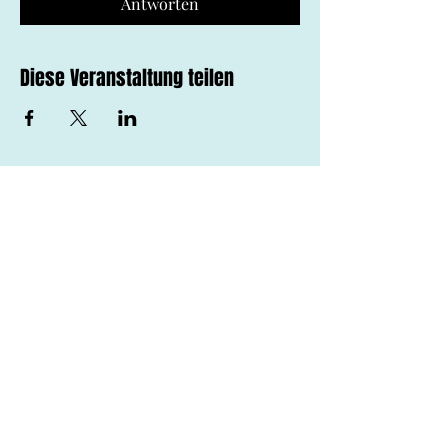
Antworten
Diese Veranstaltung teilen
social
contact
impressum
instagram
datenschutz
facebook
agb
YouTube