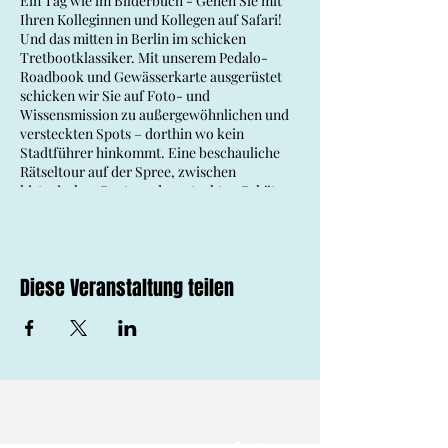
Ein Tag wie im Bilderbuch - Gehen Sie mit
Ihren Kolleginnen und Kollegen auf Safari!
Und das mitten in Berlin im schicken
Tretbootklassiker. Mit unserem Pedalo-
Roadbook und Gewässerkarte ausgerüstet
schicken wir Sie auf Foto- und
Wissensmission zu außergewöhnlichen und
versteckten Spots – dorthin wo kein
Stadtführer hinkommt. Eine beschauliche
Rätseltour auf der Spree, zwischen
historischen Spots und versteckten Schätzen
der Stadtnatur navigierend.
Am Ziel wartet auf die Teams die Auswertung
der Rallye und die Ehrung der besten Teams;
dabei zählen vor allem Einfallsreichtum und
Diese Veranstaltung teilen
die witzigsten und überraschensten
Ergebnisse.