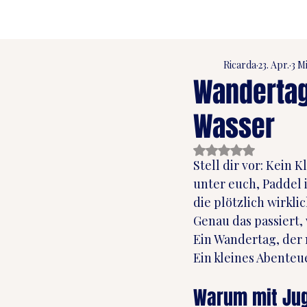
Ricarda
23. Apr.
3 M
Wandertag
Wasser
Mit NaN von 5 Stern
Stell dir vor: Kein 
unter euch, Paddel 
die plötzlich wirklic
Genau das passiert,
Ein Wandertag, der n
Ein kleines Abenteue
Warum mit Jug