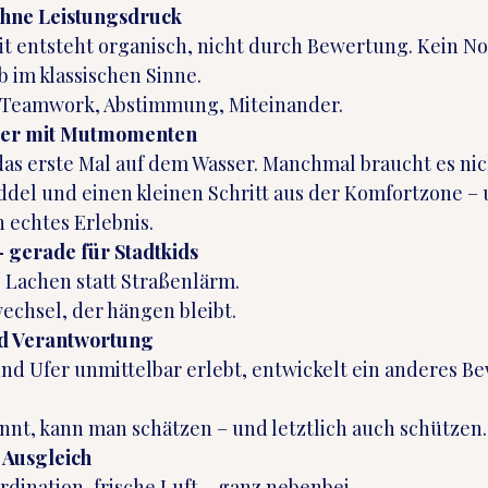
hne Leistungsdruck
 entsteht organisch, nicht durch Bewertung. Kein No
 im klassischen Sinne.
 Teamwork, Abstimmung, Miteinander.
uer mit Mutmomenten
s das erste Mal auf dem Wasser. Manchmal braucht es nic
addel und einen kleinen Schritt aus der Komfortzone –
n echtes Erlebnis.
 gerade für Stadtkids
. Lachen statt Straßenlärm.
echsel, der hängen bleibt.
d Verantwortung
d Ufer unmittelbar erlebt, entwickelt ein anderes Be
nt, kann man schätzen – und letztlich auch schützen.
Ausgleich
ination, frische Luft – ganz nebenbei.