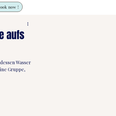
ook now !
e aufs
tdessen Wasser 
eine Gruppe, 