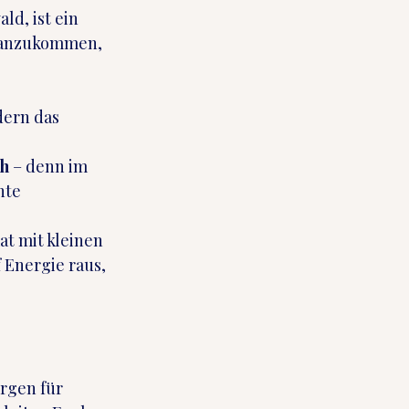
d, ist ein 
h anzukommen, 
dern das 
ch
 – denn im 
hte 
at mit kleinen 
Energie raus, 
rgen für 