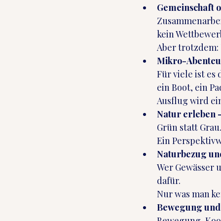
Gemeinschaft o
Zusammenarbeit
kein Wettbewerb
Aber trotzdem:
Mikro-Abente
Für viele ist e
ein Boot, ein P
Ausflug wird ei
Natur erleben –
Grün statt Grau
Ein Perspektivw
Naturbezug un
Wer Gewässer un
dafür.
Nur was man ken
Bewegung und 
Bewegung, Koord