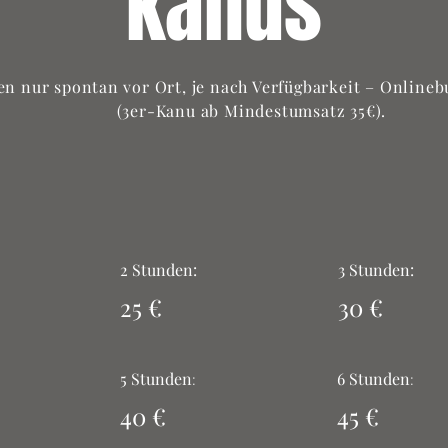
kanus
den nur spontan vor Ort, je nach Verfügbarkeit – Online
(3er-Kanu ab Mindestumsatz 35€).
2 Stunden:
3 Stunden:
25 €
30
€
5 Stunden
6 Stunden
:
:
40
€
45
€