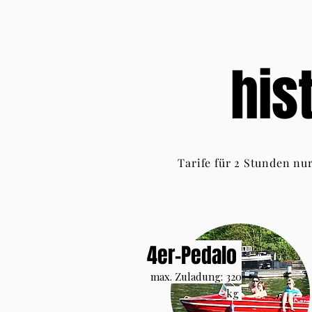
his
Tarife für 2 Stunden nu
4er-Pedalo
max. Zuladung: 320
kg