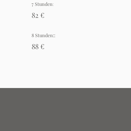
7 Stunden
:
82 €
8 Stunden::
88 €