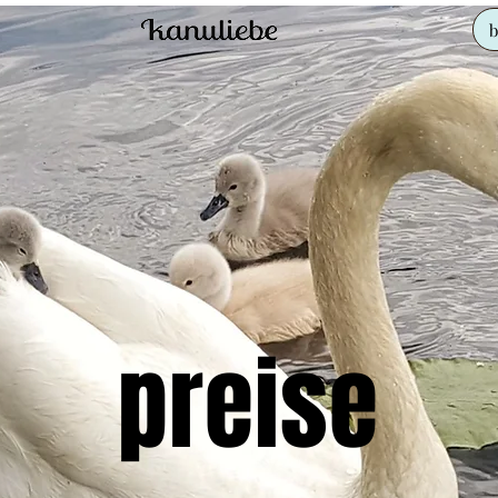
b
preise