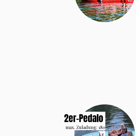
2er-Pedalo
max. Zuladung: 180
kg